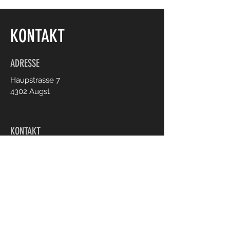
KONTAKT
ADRESSE
Haupstrasse 7
4302 Augst
KONTAKT
+41 76 580 48 21
Kontakte Frauenverein
E-Mail senden